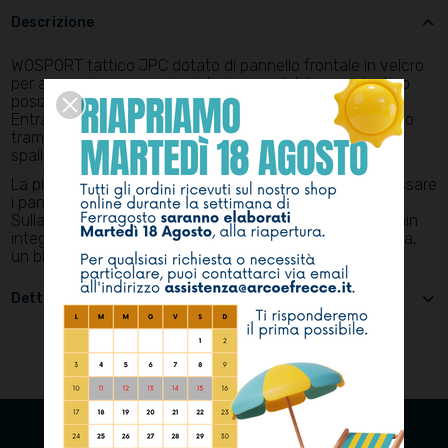
Descrizione
WOSPORT tattico JPC dotato di pannello frontale in velcro
per aggancio accessori, cinturino regolabile con elastico
posizionato sul retro del gilet.
Entrambi gli spallacci hanno un sistema di sgancio rapido
tramite un tiretto situato all'interno dell'imbottitura della
spalla.
La piastra posteriore è fornita di zip cucite sui lati per fissare
i pannelli posteriori.
Sulla parte anteriore del gilet è presente una tasca admin
integrata con velcro, per riporre, ad esempio, una mappa,
un blocco per scrivere, penne, ecc.
Dettagli del prodotto