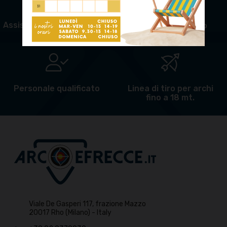
Assistenza e riparazioni
Pagamento sicuro
Personale qualificato
Linea di tiro per archi
fino a 18 mt.
Viale De Gasperi 117, frazione Mazzo
20017 Rho (Milano) - Italy