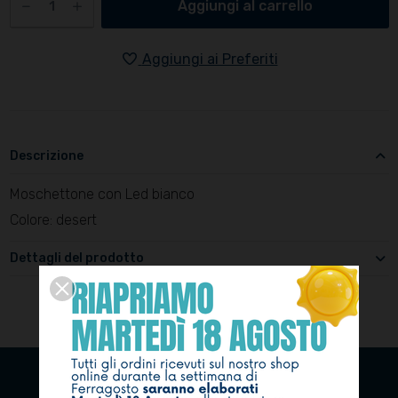
Aggiungi al carrello
Aggiungi ai Preferiti
Descrizione
Moschettone con Led bianco
Colore: desert
Dettagli del prodotto