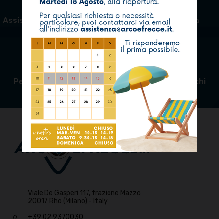
Assistenza e riparazioni
Pagamento sicuro
Personale qualificato
Linea di tiro per archi
fino a 18 mt.
Viale De Gasperi 117, frazione Mazzo
20017 Rho (Milano) - Italy
+39 02 9370030