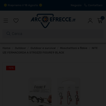
Riapriamo il 18 Agosto
Negozio
Contattaci
0
Home
Outdoor
Outdoor e survival
Moschettoni e fibbie
NITE
IZE FERMACORDA A STROZZO FIGURE9 BLACK
-10%