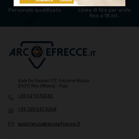
Personale qualificato
Linea di tiro per archi
fino a 18 mt.
Viale De Gasperi 117, frazione Mazzo
20017 Rho (Milano) - Italy
+39 02 9370030
+39 320 537 0268
assistenza@arcoefrecce.it