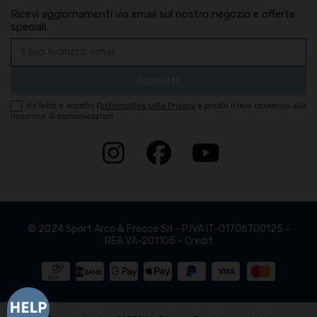
Ricevi aggiornamenti via email sul nostro negozio e offerte
speciali.
Ho letto e accetto
l'
informativa sulla Privacy
e presto il mio consenso alla
ricezione di comunicazioni.
© 2024 Sport Arco & Frecce Srl - P.IVA IT-01706700125 -
REA VA-201105 -
Credit