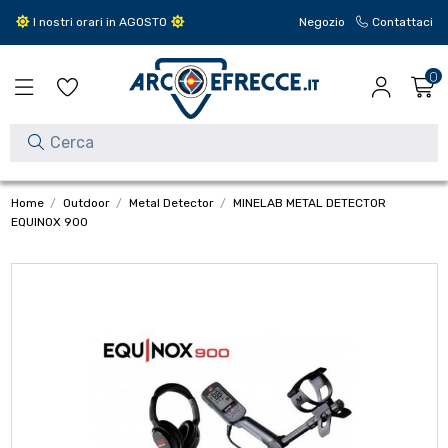
I nostri orari in AGOSTO
Negozio
Contattaci
0
Home
Outdoor
Metal Detector
MINELAB METAL DETECTOR
EQUINOX 900