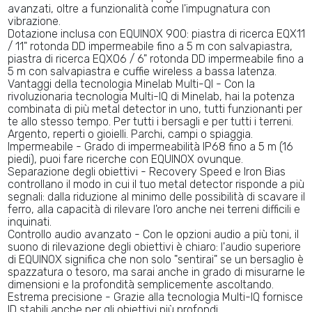
avanzati, oltre a funzionalità come l'impugnatura con
vibrazione.
Dotazione inclusa con EQUINOX 900: piastra di ricerca EQX11
/ 11" rotonda DD impermeabile fino a 5 m con salvapiastra,
piastra di ricerca EQX06 / 6" rotonda DD impermeabile fino a
5 m con salvapiastra e cuffie wireless a bassa latenza.
Vantaggi della tecnologia Minelab Multi-QI - Con la
rivoluzionaria tecnologia Multi-IQ di Minelab, hai la potenza
combinata di più metal detector in uno, tutti funzionanti per
te allo stesso tempo. Per tutti i bersagli e per tutti i terreni.
Argento, reperti o gioielli. Parchi, campi o spiaggia.
Impermeabile - Grado di impermeabilità IP68 fino a 5 m (16
piedi), puoi fare ricerche con EQUINOX ovunque.
Separazione degli obiettivi - Recovery Speed e Iron Bias
controllano il modo in cui il tuo metal detector risponde a più
segnali: dalla riduzione al minimo delle possibilità di scavare il
ferro, alla capacità di rilevare l'oro anche nei terreni difficili e
inquinati.
Controllo audio avanzato - Con le opzioni audio a più toni, il
suono di rilevazione degli obiettivi è chiaro: l'audio superiore
di EQUINOX significa che non solo "sentirai" se un bersaglio è
spazzatura o tesoro, ma sarai anche in grado di misurarne le
dimensioni e la profondità semplicemente ascoltando.
Estrema precisione - Grazie alla tecnologia Multi-IQ fornisce
ID stabili anche per gli obiettivi più profondi.