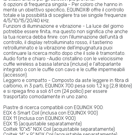
6 opzioni di frequenza singola - Per coloro che hanno in
mente un obiettivo specifico, EQUINOX® offre il controllo
totale e la possibilità di scegliere tra sei singole frequenze:
4/5/10/15/20/40 kHz.
Funzioni di illuminazione e vibrazione - La luce del giorno
potrebbe essere finita, ma questo non significa che anche
la tua ricerca debba finire: con l'illuminazione dell'unità di
controllo, il display retroilluminato rosso, il tastierino
retroilluminato e la vibrazione dell'impugnatura puoi
continuare la ricerca molto dopo che il sole è tramontato.
Audio forte e chiaro -Audio cristallino con le velocissime
cuffie wireless a bassa latenza (incluse) e l'altoparlante
integrato o con le cuffie con cavo e le cuffie impermeabili
(accessori).
Leggero e compatto - Composto da aste leggere in fibra di
carbonio, in 3 parti, EQUINOX 700 pesa solo 1,2 kg (2,8 libbre)
e si ripiega fino a soli 61 cm (24 pollici) per essere
trasportato comodamente in uno zaino.
Piastre di ricerca compatibili con EQUINOX 900:
EQX 6 Smart Coil (inclusa con EQUINOX 900)
EQX 11 (inclusa con EQUINOX 900)
EQX 15 (acquistabile separatamente)
Coiltek 10"x5" NOX Coil (acquistabile separatamente)
Coiltek 14" x 9" NOX Coil (acquistabile separatamente)