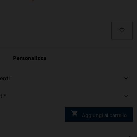
Personalizza
enti*
ti*

Aggiungi al carrello