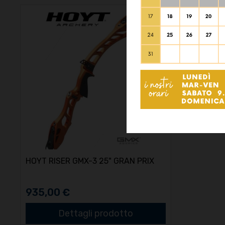
HOYT RISER GMX-3 25" GRAN PRIX
935,00 €
Dettagli prodotto