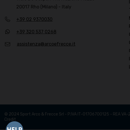
20017 Rho (Milano) - Italy
+39 02 9370030
+39 320 537 0268
assistenza@arcoefrecce.it
© 2024 Sport Arco & Frecce Srl - P.IVA IT-01706700125 - REA VA-
Credit