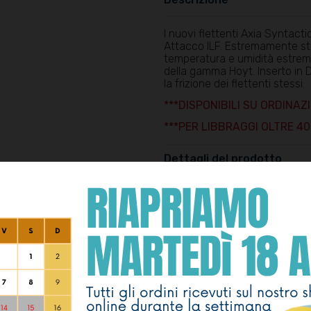
I nuovi flettenti Axia Syntacti
Attacco ILF. Estremamente stab
temperatura e umidità estreme
della gamma Hoyt. Inserto in De
la frizione dei flettenti stessi.
***DISPONIBILI SU ORDINAZ
***PER LIBBRAGGI OLTRE 40
Dettagli del prodotto
EBBE ANCHE INTERES