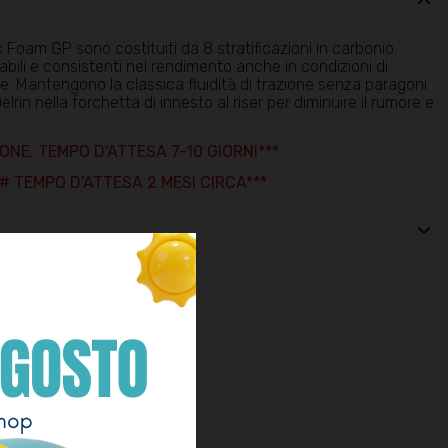
c Foam GP sono costituiti da 8 stratificazioni in carbonio.
ili e consistenti nel rendimento anche in condizioni di
. Mantengono la classica fluidità di trazione senza paragoni
lrin nella forchetta di innesto al riser per diminuire il rumore e
IONE. TEMPO D'ATTESA 7-10 GIORNI***
# TEMPO D'ATTESA 2 MESI CIRCA***
SARTI