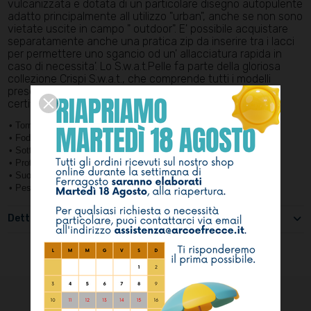
vulcanizzata e dotata di un particolare disegno autopulente
adatto principalmente all utilizzo "urban", anche se non sono
vietate uscite in campo " outdoor". E' possibile acquistare
separatamente anche una pratica zip da inserire tra i lacci
per permettere uno sgancio od un' allacciatura rapida in
caso di necessita'. Lo S.w.a.t.Pelle fa parte della gloriosa
collezione Crispi S.w.a.t., che comprende tutti i modelli
presenti nel catalogo Military. La calzatura è prevista di
certificazione Antistatica.
• Tomaia Pelle pieno fiore con trattamento idrorepellente
• Fodera GORE-TEX® Insulated Comfort Footwear Lining
• Sottopiede a struttura differenziata
• Protezione malleolo e puntale in gomma
• Suola
in gomma antiscivolo ed antistatica
• Peso gr. 700
Dettagli del prodotto
POTREBBE ANCHE