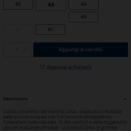
42
44
43
45
46
47
Aggiungi al carrello
Aggiungi ai Preferiti
Descrizione
Storico stivaletto del marchio Crispi, realizzato in morbida
pelle bovina europea con trattamento idrorepellente.
Foderata in pelle naturale, fa del comfort e della leggerezza
uno dei suoi pregi principali. La suola è Crispi, in gomma