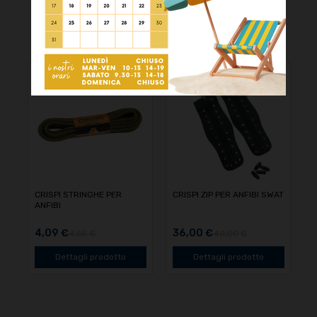
INTERESSARTI
-10%
-10%
CRISPI STRINGHE PER
CRISPI ZIP PER ANFIBI SWAT
ANFIBI
4,09 €
36,00 €
4,55 €
40,00 €
Dettagli prodotto
Dettagli prodotto