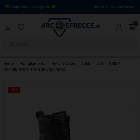
Riapriamo il 18 Agosto
Negozio
Contattaci
0
Home
Abbigliamento
Anfibi e Calze
Anfibi
Alti
CRISPI
ANFIBIO SWAT HTG GORETEX NERO
-10%