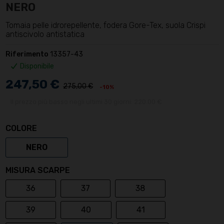
NERO
Tomaia pelle idrorepellente, fodera Gore-Tex, suola Crispi
antiscivolo antistatica
Riferimento
13357-43
Disponibile
247,50 €
275,00 €
-10%
Il prezzo più basso negli ultimi 30 giorni: 220.00 €
COLORE
NERO
MISURA SCARPE
36
37
38
39
40
41